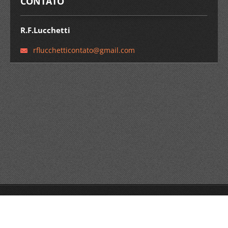
CONTATO
R.F.Lucchetti
rflucche
tticonta
to@gmail
.com
© 2014 Todos os direitos reservados.
Crie um site grátis