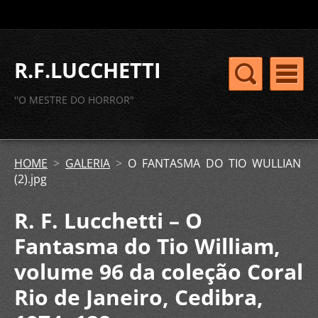
R.F.LUCCHETTI
''O MESTRE DO HORROR"
HOME
>
GALERIA
>
O FANTASMA DO TIO WULLIAN
(2).jpg
R. F. Lucchetti – O
Fantasma do Tio William,
volume 96 da coleção Coral
Rio de Janeiro, Cedibra,